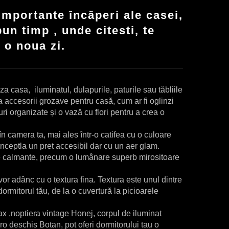
importante încăperi ale casei,
un timp , unde citesti, te
u o noua zi.
 casa, iluminatul, dulapurile, paturile sau tăbliile
eva accesorii grozave pentru casă, cum ar fi oglinzi
ri organizate și o vază cu flori pentru a crea o
n camera ta, mai ales într-o catifea cu o culoare
ncept
la un pret accesibil dar cu un aer glam.
le calmante, precum o lumânare superb mirositoare
or adânc cu o textura fina. Textura este unul dintre
rmitorul tău, de la o cuvertură la picioarele
x ,noptiera vintage
Honej
, corpul de iluminat
aro deschis
Botan
, pot oferi dormitorului tau o