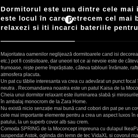
Dormitorul este una dintre cele mai 
este locul în care petrecem cel mai b
relaxezi si iti incarci bateriile pentr
Majoritatea oamenilor neglijează dormitoarele cand isi decoreaza
etc.) pot fi costisitoare, dar uneori tot ce ai nevoie este de cât
frumoase, niște perne împrăștiate, câteva tablouri înrămate, raftu
atmosfera placuta.
Un pat cu tăblie interesanta va crea cu adevărat un punct focal î
neutra . Recomandarea noastra este un patul Kaisa de la
Moco
Cheia unui dormitor relaxant este iluminarea slabă și mirosuri
în ambalaj monocrom de la
Zara Home
.
Nu există nicio senzație mai bună cand cobori din pat pe un cov
cele mai importante elemente pentru a crea un aspect luxos în do
patului, la un superb covor alb sau crem.
Comoda SPRING de la
Moconcept
impreuna cu dulapul
Ikea
Pa
suspendat
Astok
, oglinda din lemn de tec
VidaXL
si covorul m